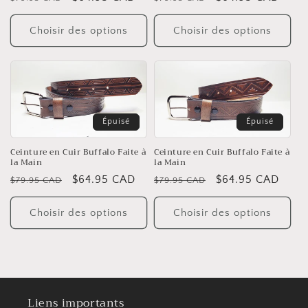
habituel
soldé
habituel
soldé
Choisir des options
Choisir des options
Épuisé
Épuisé
Ceinture en Cuir Buffalo Faite à
Ceinture en Cuir Buffalo Faite à
la Main
la Main
Prix
Prix
$64.95 CAD
Prix
Prix
$64.95 CAD
$79.95 CAD
$79.95 CAD
habituel
soldé
habituel
soldé
Choisir des options
Choisir des options
Liens importants