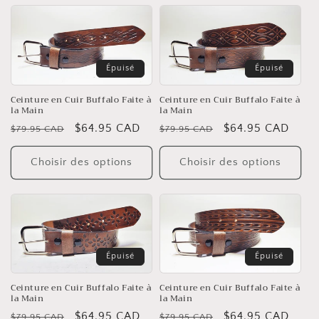
Épuisé
Épuisé
Ceinture en Cuir Buffalo Faite à
Ceinture en Cuir Buffalo Faite à
la Main
la Main
Prix
Prix
$64.95 CAD
Prix
Prix
$64.95 CAD
$79.95 CAD
$79.95 CAD
habituel
soldé
habituel
soldé
Choisir des options
Choisir des options
Épuisé
Épuisé
Ceinture en Cuir Buffalo Faite à
Ceinture en Cuir Buffalo Faite à
la Main
la Main
Prix
Prix
$64.95 CAD
Prix
Prix
$64.95 CAD
$79.95 CAD
$79.95 CAD