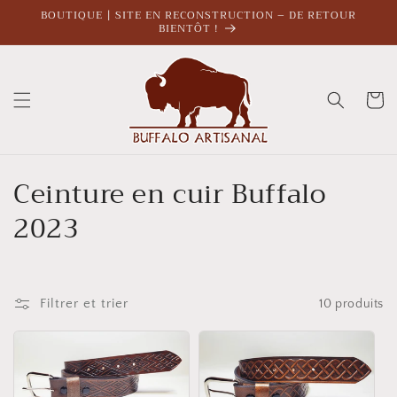
et
BOUTIQUE | SITE EN RECONSTRUCTION – DE RETOUR
passer
BIENTÔT !
au
contenu
Panier
C
Ceinture en cuir Buffalo
o
2023
l
l
Filtrer et trier
10 produits
e
c