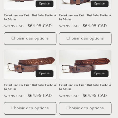
t
Épuisé
Épuisé
i
Ceinture en Cuir Buffalo Faite à
Ceinture en Cuir Buffalo Faite à
o
la Main
la Main
Prix
Prix
$64.95 CAD
Prix
Prix
$64.95 CAD
$79.95 CAD
$79.95 CAD
n
habituel
soldé
habituel
soldé
:
Choisir des options
Choisir des options
Épuisé
Épuisé
Ceinture en Cuir Buffalo Faite à
Ceinture en Cuir Buffalo Faite à
la Main
la Main
Prix
Prix
$64.95 CAD
Prix
Prix
$64.95 CAD
$79.95 CAD
$79.95 CAD
habituel
soldé
habituel
soldé
Choisir des options
Choisir des options