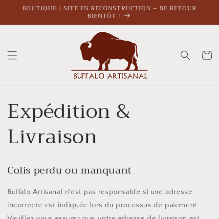
et
BOUTIQUE | SITE EN RECONSTRUCTION – DE RETOUR
passer
BIENTÔT !
au
contenu
Panier
Expédition &
Livraison
Colis perdu ou manquant
Buffalo Artisanal n'est pas responsable si une adresse
incorrecte est indiquée lors du processus de paiement.
Veuillez vous assurer que votre adresse de livraison est