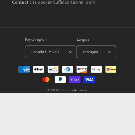
Contact :
support@buffaloartisanal.com
Pays/région
Langue
Canada (CAD $)
Français
Moyens
de
paiement
© 2026,
Buffalo Artisanal