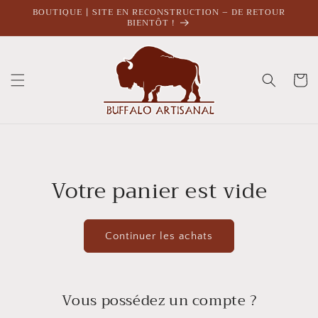
et
BOUTIQUE | SITE EN RECONSTRUCTION – DE RETOUR
passer
BIENTÔT !
au
contenu
Panier
Votre panier est vide
Continuer les achats
Vous possédez un compte ?